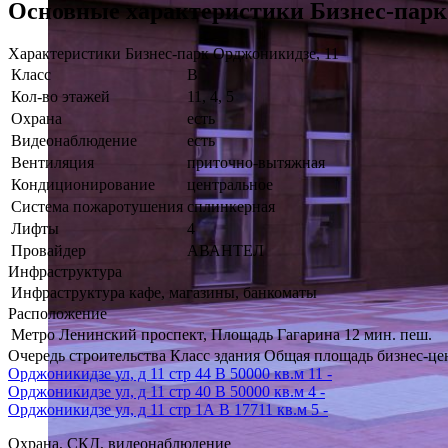
Основные характеристики Бизнес-парк
Характеристики Бизнес-парк Орджоникидзе, 11
Класс
B
Кол-во этажей
11, 4, 5
Охрана
есть
Видеонаблюдение
есть
Вентиляция
приточно-вытяжная
Кондиционирование
центральное
Система пожаротушения
сплинкерная
Лифты
4
Провайдер
АВАНТЕЛ
Инфраструктура
Инфраструктура
кафе, магазины, банкоматы
Расположение
Метро
Ленинский проспект, Площадь Гагарина 12 мин. пеш.
Очередь строительства
Класс здания
Общая площадь бизнес-це
Орджоникидзе ул, д 11 стр 44
B
50000 кв.м
11
-
Орджоникидзе ул, д 11 стр 40
B
50000 кв.м
4
-
Орджоникидзе ул, д 11 стр 1А
B
17711 кв.м
5
-
Охрана, СКД, видеонаблюдение