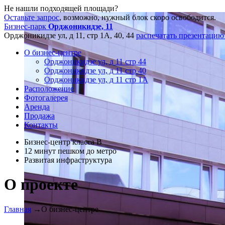
Не нашли подходящей площади?
Оставьте запрос
, возможно, нужный блок скоро освободится.
Бизнес-парк
Орджоникидзе, 11
Орджоникидзе ул, д 11, стр 1А, 40, 44
распечатать презентацию
О бизнес-центре
Орджоникидзе ул, д 11 стр 44
Орджоникидзе ул, д 11 стр 40
Орджоникидзе ул, д 11 стр 1А
Расположение
Фотогалерея
Аренда
Продажа
Контакты
Бизнес-центр класса В
12 минут пешком до метро
Развитая инфраструктура
О проекте
Главная
→
О бизнес-центре