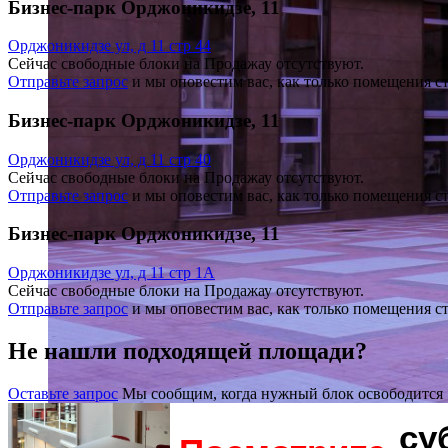
Бизнес-парк Орджоникидзе, 11
Орджоникидзе ул, д 11 стр 44
Сейчас свободные блоки на Продажау отсутствуют.
Отправьте запрос
и мы оповестим вас, как только помещения с
Бизнес-парк Орджоникидзе, 11
Орджоникидзе ул, д 11 стр 40
Сейчас свободные блоки на Продажау отсутствуют.
Отправьте запрос
и мы оповестим вас, как только помещения с
Бизнес-парк Орджоникидзе, 11
Орджоникидзе ул, д 11 стр 1А
Сейчас свободные блоки на Продажау отсутствуют.
Отправьте запрос
и мы оповестим вас, как только помещения с
Не нашли подходящей площади?
Оставьте запрос
Мы сообщим, когда нужный блок освободится
су