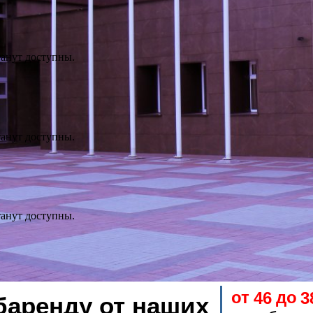
танут доступны.
танут доступны.
танут доступны.
от
до
46
3
баренду от наших