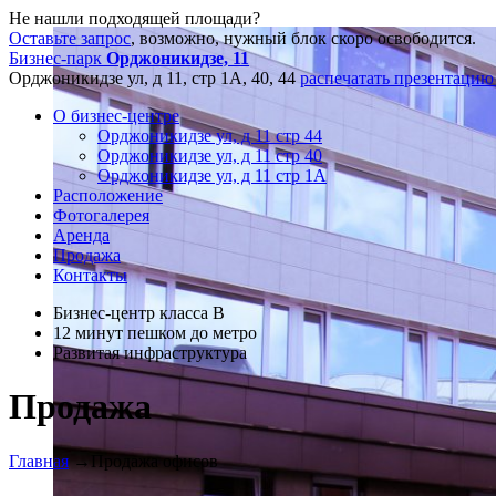
Не нашли подходящей площади?
Оставьте запрос
, возможно, нужный блок скоро освободится.
Бизнес-парк
Орджоникидзе, 11
Орджоникидзе ул, д 11, стр 1А, 40, 44
распечатать презентацию
О бизнес-центре
Орджоникидзе ул, д 11 стр 44
Орджоникидзе ул, д 11 стр 40
Орджоникидзе ул, д 11 стр 1А
Расположение
Фотогалерея
Аренда
Продажа
Контакты
Бизнес-центр класса В
12 минут пешком до метро
Развитая инфраструктура
Продажа
Главная
→
Продажа офисов