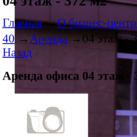
04 этаж - 372 м2
Главная
→
О бизнес-центр
40
→
Аренда
→
04 этаж - 
Назад
Аренда офиса 04 этаж - 