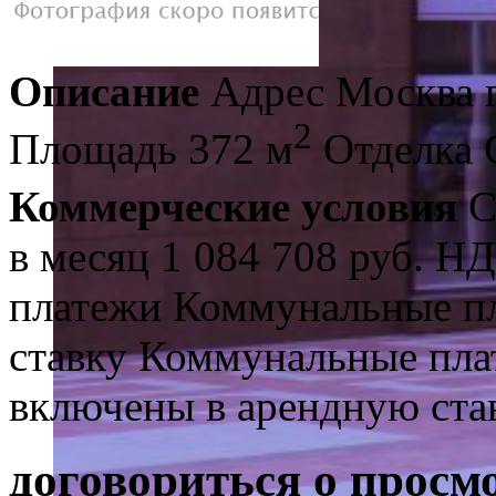
Описание
Адрес
Москва 
2
Площадь
372 м
Отделка
Коммерческие условия
С
в месяц
1 084 708 руб.
НД
платежи
Коммунальные п
ставку
Коммунальные пла
включены в арендную ста
договориться о просм