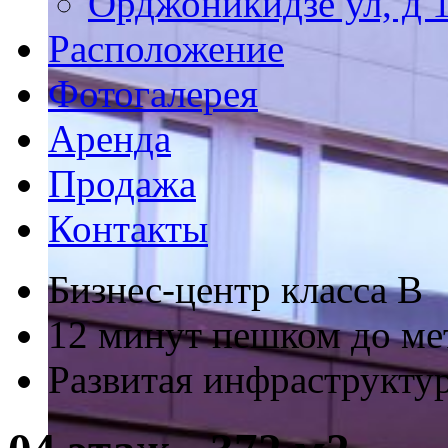
Орджоникидзе ул, д 
Расположение
Фотогалерея
Аренда
Продажа
Контакты
Бизнес-центр класса В
12 минут пешком до ме
Развитая инфраструкту