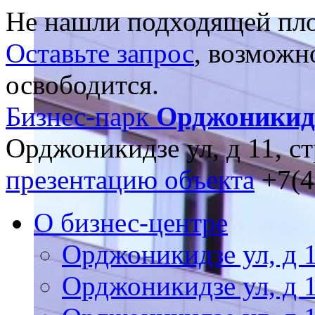
Не нашли подходящей пл
Оставьте запрос
, возможн
освободится.
Бизнес-парк
Орджоникидз
Орджоникидзе ул, д 11, ст
презентацию объекта
+7(4
О бизнес-центре
Орджоникидзе ул, д 1
Орджоникидзе ул, д 1